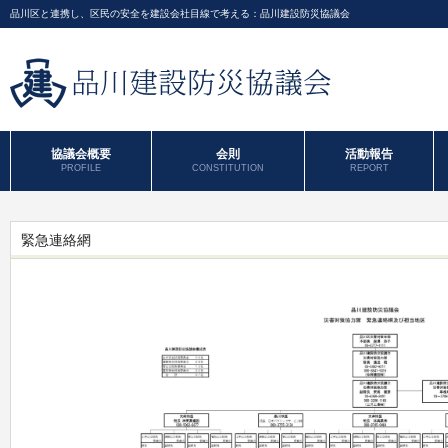
品川区と連携し、区民の安全を建設会社目線で考える：品川建設防災協議会
協議会概要
会則
活動報告
PROFILE
CONSTITUTION
REPORT
緊急連絡網