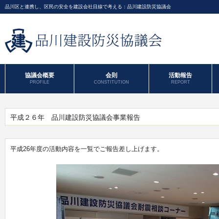
品川区と連携し、区民の安全を建設会社目線で考える：品川建設防災協議会
協議会概要
会則
活動報告
PROFILE
CONSTITUTION
REPORT
平成２６年 品川建設防災協議会事業報告
平成26年度の活動内容を一覧でご報告差し上げます。