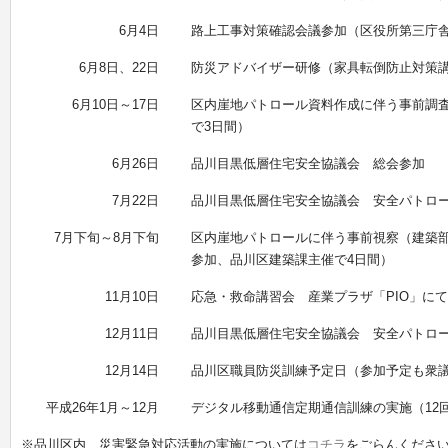
6月4日
路上工事対策確認会議参加（区役所第三庁舎
6月8日、22日
防災アドバイザー研修（家具転倒防止対策
6月10日～17日
区内崖地パトロール資料作成に伴う事前調査
で3日間）
6月26日
品川目黒低層住宅安全協議会 総会参加
7月22日
品川目黒低層住宅安全協議会 安全パトロ
7月下旬～8月下旬
区内崖地パトロールに伴う事前視察（建築
参加、品川区建築課主催で4日間）
11月10日
応急・救命講習会 産業プラザ「PIO」にて
12月11日
品川目黒低層住宅安全協議会 安全パトロ
12月14日
品川区職員防災訓練予定日（参加予定も衆
平成26年1月～12月
デジタル移動通信定期通信訓練の実施（12
※品川区内 災害緊急対応活動の実施については
コチラ
をごらんくださ