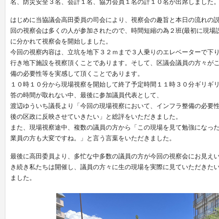
名、防災安全３名、会計１名、協力会員１名の計１０名が出席しました
はじめに当協議会高田委員の司会により、視察会の趣旨と本日の流れの
回の視察会は多くの人が参加されたので、時間短縮の為２班(最初に現場
に分かれて視察会を開始しました。
今回の視察内容は、立坑を地下３２ｍまで３人乗りのエレベーターで下り
行き地下施設を視察頂くことであります。そして、区議会議員の方々が
備の必要性等を実感して頂くことであります。
１０時１０分から現場視察を開始して終了予定時間１１時３０分ギリギ
答の時間が取れない中、最後に参加議員代表として、
渡辺ゆういち議長より「今回の現場視察において、インフラ整備の必要
後の区政に反映させていきたい」と総評をいただきました。
また、現場視察途中、複数の議員の方から「この現場を見て勉強になっ
業員の方も大変ですね。」と言う言葉をいただきました。
最後に高田委員より、多忙な中多数の議員の方が今回の視察会にお見え
き続き私たちは開催し、議員の方々に生の現場を実際に見ていただきた
ました。