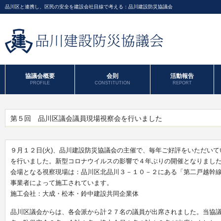
品川区と連携し、区民の安全を建設会社目線で考える：品川建設防災協議会
協議会概要
会則
活動報告
PROFILE
CONSTITUTION
REPORT
第５回 品川区議会議員現場視察会を行いました
９月１２日(火)、品川建設防災協議会の主催で、毎年ご好評をいただい
を行いました。新型コロナウイルスの影響で４年ぶりの開催となりまし
会場となる視察現場は：品川区北品川３－１０－２にある「第二戸越幹線
事業者によって施工されています。
施工会社：大成・松本・鈴中建設共同企業体
品川区議会からは、各会派から計２７名の議員が出席されました。当協