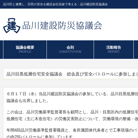
品川区と連携し、区民の安全を建設会社目線で考える：品川建設防災協議会
協議会概要
会則
活動報告
PROFILE
CONSTITUTION
REPORT
品川目黒低層住宅安全協議会 総会及び安全パトロールに参加しま
６月１７日（水）当品川建設防災協議会の参加している、品川目黒低層
協議会も出席しました。
この会は、品川労働基準監督署長を顧問とし、品川・目黒区内の低層住
低層住宅（主に木造住宅）の労働災害防止について、労働環境の整備・
年間4回品川労働基準監督署職員と、各所属団体代表者とで工事現場のパ
の内2回パトロールに参加しています。