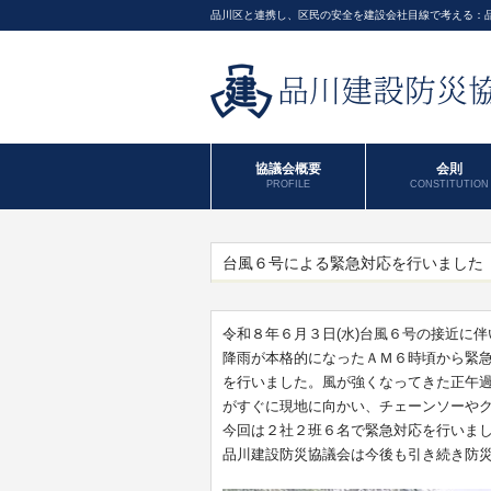
品川区と連携し、区民の安全を建設会社目線で考える：
協議会概要
会則
PROFILE
CONSTITUTION
台風６号による緊急対応を行いました
令和８年６月３日(水)台風６号の接近に
降雨が本格的になったＡＭ６時頃から緊
を行いました。風が強くなってきた正午
がすぐに現地に向かい、チェーンソーや
今回は２社２班６名で緊急対応を行いま
品川建設防災協議会は今後も引き続き防