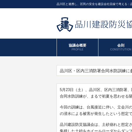
品川区と連携し、区民の安全を建設会社目線で考える：
協議会概要
会則
PROFILE
CONSTITUTION
品川区・区内三消防署合同水防訓練に
5月23日（土）、品川区、区内三消防署
合同水防訓練が、まるで初夏を思わせる陽
今回の訓練は、台風接近に伴い、立会川
の浸水による被害が発生したという想定
品川建設防災協議会は、土砂崩れと想定
集積した土砂をホイールローダからダン