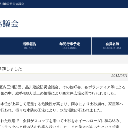
品川建設防災協議会
活動報告
年間行事予定
会員名簿
REPORT
SCHEDULE
MEMBER LIST
参加しました
2015/06/1
、区内三消防団、品川建設防災協議会、その他町会、各ボランティア等による
気の中、総勢400人以上の規模により西大井広場公園で行われました。
の水位が上昇して氾濫する危険性が高まり、雨水により土砂崩れ、家屋等へ
で行われ、様々な水防の工法により、水防活動が行われました。
された現場で、会員がスコップを用いて土砂をホイールローダに積み込み、
プトラックへと積み込む作業を行いました。また倒木があったという想定